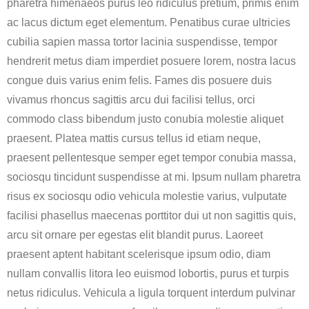
pharetra himenaeos purus leo ridiculus pretium, primis enim
ac lacus dictum eget elementum. Penatibus curae ultricies
cubilia sapien massa tortor lacinia suspendisse, tempor
hendrerit metus diam imperdiet posuere lorem, nostra lacus
congue duis varius enim felis. Fames dis posuere duis
vivamus rhoncus sagittis arcu dui facilisi tellus, orci
commodo class bibendum justo conubia molestie aliquet
praesent. Platea mattis cursus tellus id etiam neque,
praesent pellentesque semper eget tempor conubia massa,
sociosqu tincidunt suspendisse at mi. Ipsum nullam pharetra
risus ex sociosqu odio vehicula molestie varius, vulputate
facilisi phasellus maecenas porttitor dui ut non sagittis quis,
arcu sit ornare per egestas elit blandit purus. Laoreet
praesent aptent habitant scelerisque ipsum odio, diam
nullam convallis litora leo euismod lobortis, purus et turpis
netus ridiculus. Vehicula a ligula torquent interdum pulvinar