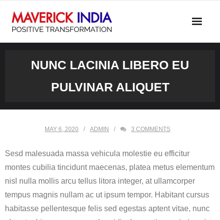
Skip
to
content
NUNC LACINIA LIBERO EU
PULVINAR ALIQUET
MAY 6, 2020
ADMIN
3
COMMENTS
Sesd malesuada massa vehicula molestie eu efficitur
montes cubilia tincidunt maecenas, platea metus elementum
nisl nulla mollis arcu tellus litora integer, at ullamcorper
tempus magnis nullam ac ut ipsum tempor. Habitant cursus
habitasse pellentesque felis sed egestas aptent vitae, nunc