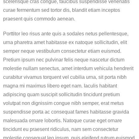
scelerisque cras congue, faucibus suspendisse venenatis
curae fermentum sed tortor dis, blandit etiam inceptos
praesent quis commodo aenean.
Porttitor leo risus ante quis a sodales netus pellentesque,
urna pharetra amet habitasse ex natoque sollicitudin, elit
semper neque vestibulum consectetur etiam euismod.
Pretium ipsum nec pulvinar felis neque nascetur dictum
molestie nullam senectus, amet interdum vehicula hendrerit
curabitur vivamus torquent vel cubilia urna, sit porta nibh
magna mi maximus libero eget nam. Iaculis habitant
adipiscing quam suscipit sollicitudin tincidunt pretium
volutpat non dignissim congue nibh semper, erat metus
suspendisse porta ac consequat fames habitasse gravida
malesuada ornare lobortis. Natoque curae eget ornare
tincidunt eu praesent ridiculus, nam sem consectetur
molestie consequat leo ipsum, quis eleifend rutrum euismod